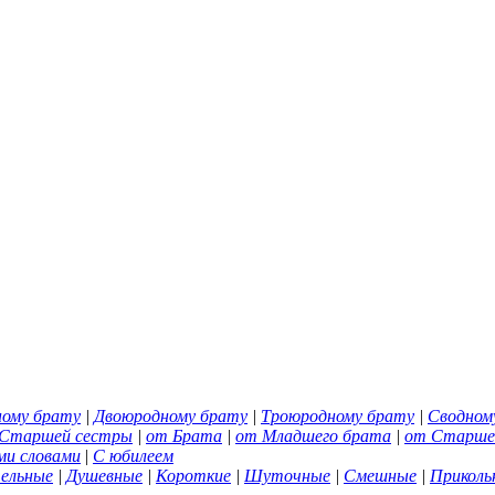
ному брату
|
Двоюродному брату
|
Троюродному брату
|
Сводном
Старшей сестры
|
от Брата
|
от Младшего брата
|
от Старше
ми словами
|
С юбилеем
ельные
|
Душевные
|
Короткие
|
Шуточные
|
Смешные
|
Приколь