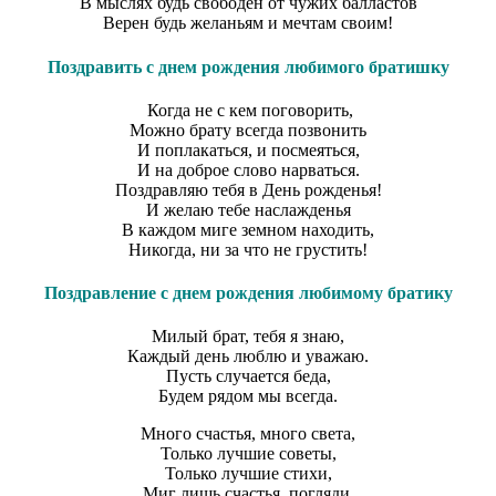
В мыслях будь свободен от чужих балластов
Верен будь желаньям и мечтам своим!
Поздравить с днем рождения любимого братишку
Когда не с кем поговорить,
Можно брату всегда позвонить
И поплакаться, и посмеяться,
И на доброе слово нарваться.
Поздравляю тебя в День рожденья!
И желаю тебе наслажденья
В каждом миге земном находить,
Никогда, ни за что не грустить!
Поздравление с днем рождения любимому братику
Милый брат, тебя я знаю,
Каждый день люблю и уважаю.
Пусть случается беда,
Будем рядом мы всегда.
Много счастья, много света,
Только лучшие советы,
Только лучшие стихи,
Миг лишь счастья, погляди.