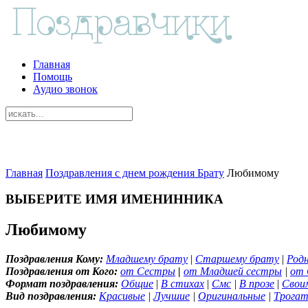
Главная
Помощь
Аудио звонок
Главная
Поздравления с днем рождения Брату
Любимому
ВЫБЕРИТЕ ИМЯ ИМЕНИННИКА
Любимому
Поздравления Кому:
Младшему брату
|
Старшему брату
|
Род
Поздравления от Кого:
от Сестры
|
от Младшей сестры
|
от 
Формат поздравления:
Общие
|
В стихах
|
Смс
|
В прозе
|
Свои
Вид поздравления:
Красивые
|
Лучшие
|
Оригинальные
|
Трогат