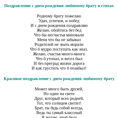
Поздравление с днем рождения любимому брату в стихах
Родному брату пожелаю
Удач, успехов, и побед
И с днем рождения поздравляю
Желаю, обойтись без бед
Что бы несчастья миновали
Меня что бы не забывал
Родителей не знать морали
Что б мудро поступать как знал.
Желаю, счастья много-много
Что б утопал, и весел был
И без преград жизни дорога
И как грустить что б позабыл!
Красивое поздравление с днем рождения любимому брату
Может много быть друзей,
Но один на свете
Друг, который всех родней,
Тот, что солнцем светит!
Брат, ты будь собой всегда,
Ведь ты самый классный
Я желаю, чтоб беда