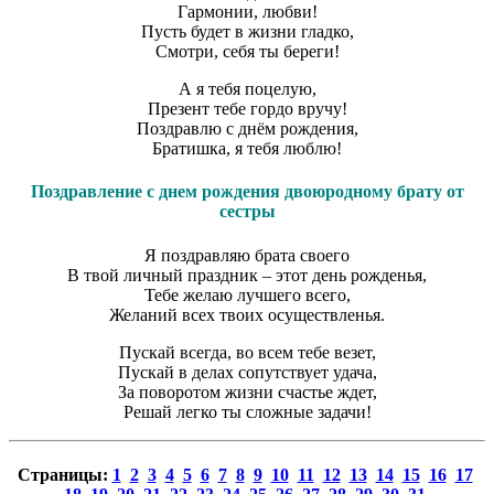
Гармонии, любви!
Пусть будет в жизни гладко,
Смотри, себя ты береги!
А я тебя поцелую,
Презент тебе гордо вручу!
Поздравлю с днём рождения,
Братишка, я тебя люблю!
Поздравление с днем рождения двоюродному брату от
сестры
Я поздравляю брата своего
В твой личный праздник – этот день рожденья,
Тебе желаю лучшего всего,
Желаний всех твоих осуществленья.
Пускай всегда, во всем тебе везет,
Пускай в делах сопутствует удача,
За поворотом жизни счастье ждет,
Решай легко ты сложные задачи!
Страницы:
1
2
3
4
5
6
7
8
9
10
11
12
13
14
15
16
17