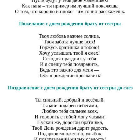
Пусть будут у тебя двое мальчишек!
Как папа – ты пример им лучший покажешь,
О том, что хорошо и плохо – им точно расскажешь.
Пожелание с днем рождения брату от сестры
Твоя любовь важнее солнца,
Твоя забота лучше всех!
Горжусь братишка я тобою!
Хочу услышать твой я смех!
Сегодня праздник у тебя
И я спешу тебя поздравить,
Ведь это важно для меня —
Тебя в рождение прославить!
Поздравление с днем рождения брату от сестры до слез
Ты сильный, добрый и весёлый,
Ты мне подарен небесами,
Люблю тебя сильнее всех,
И говорить с тобой могу часами!
Пускай же, дорогой братишка,
Твой День рожденья дарит радость,
Подарков множество, улыбок,
И поздравлений милых сладость!