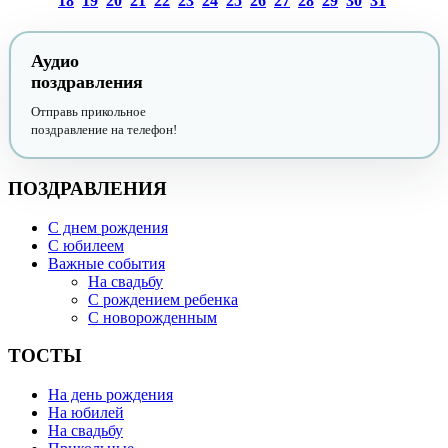
18
19
20
21
22
23
24
25
26
27
28
29
30
31
Аудио
поздравления
Отправь прикольное
поздравление на телефон!
ПОЗДРАВЛЕНИЯ
С днем рождения
С юбилеем
Важные события
На свадьбу
С рождением ребенка
С новорожденным
ТОСТЫ
На день рождения
На юбилей
На свадьбу