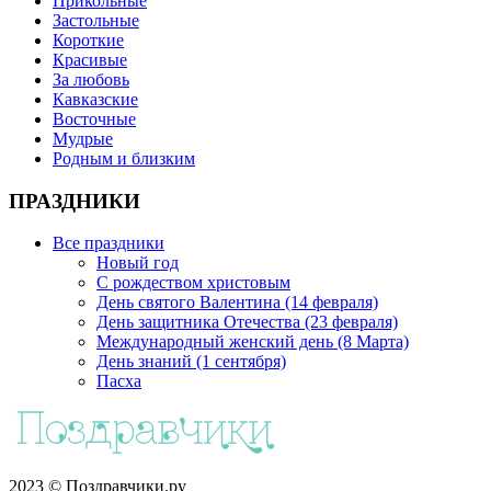
Прикольные
Застольные
Короткие
Красивые
За любовь
Кавказские
Восточные
Мудрые
Родным и близким
ПРАЗДНИКИ
Все праздники
Новый год
С рождеством христовым
День святого Валентина (14 февраля)
День защитника Отечества (23 февраля)
Международный женский день (8 Марта)
День знаний (1 сентября)
Пасха
2023 © Поздравчики.ру