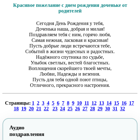
Красивое пожелание с днем рождения доченьке от
родителей
Сегодня День Рождения у тебя,
Доченька наша, добрая и милая!
Поздравляем тебя с ним, горячо любя,
Самая нежная, ласковая и красивая!
Пусть добрые люди встречаются тебе,
Событий в жизни чудесных и радостных.
Надёжного спутника по судьбе,
Улыбок светлых, вестей благостных.
Воплощения скорейшего твоей мечты,
Любви, Надежды и везения.
Пусть для тебя одной поют птицы,
Отличного, прекрасного настроения.
Страницы:
1
2
3
4
5
6
7
8
9
10
11
12
13
14
15
16
17
18
19
20
21
22
23
24
25
26
27
28
29
30
31
32
Аудио
поздравления