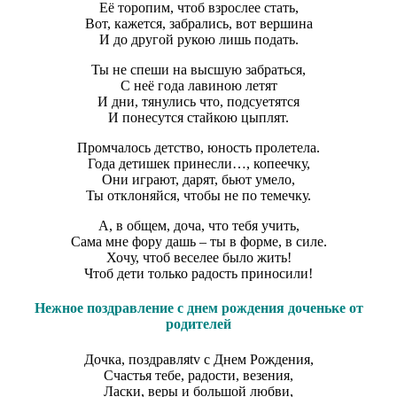
Её торопим, чтоб взрослее стать,
Вот, кажется, забрались, вот вершина
И до другой рукою лишь подать.
Ты не спеши на высшую забраться,
С неё года лавиною летят
И дни, тянулись что, подсуетятся
И понесутся стайкою цыплят.
Промчалось детство, юность пролетела.
Года детишек принесли…, копеечку,
Они играют, дарят, бьют умело,
Ты отклоняйся, чтобы не по темечку.
А, в общем, доча, что тебя учить,
Сама мне фору дашь – ты в форме, в силе.
Хочу, чтоб веселее было жить!
Чтоб дети только радость приносили!
Нежное поздравление с днем рождения доченьке от
родителей
Дочка, поздравляtv с Днем Рождения,
Счастья тебе, радости, везения,
Ласки, веры и большой любви,