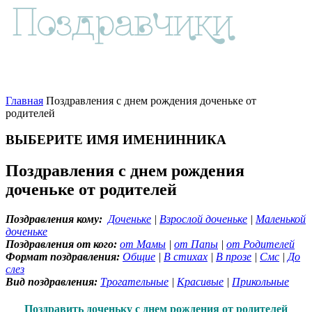
Главная
Поздравления с днем рождения доченьке от
родителей
ВЫБЕРИТЕ ИМЯ ИМЕНИННИКА
Поздравления с днем рождения
доченьке от родителей
Поздравления кому:
Доченьке
|
Взрослой доченьке
|
Маленькой
доченьке
Поздравления от кого:
от Мамы
|
от Папы
|
от Родителей
Формат поздравления:
Общие
|
В стихах
|
В прозе
|
Смс
|
До
слез
Вид поздравления:
Трогательные
|
Красивые
|
Прикольные
Поздравить доченьку с днем рождения от родителей