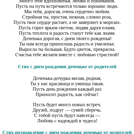
Много тебе вдохновенья, любви и понимания.
Пусть на пути встречаются только хорошие люди.
Мы тебя, дорогая, очень сердечно любим.
Стройная ты, простая, нежная, словно роза,
Пусть твое сердце растает, а не замерзнет в морозах.
Пусть горит ярким светом, людям даруя пламя,
Пусть теплота и радость станут тебе как знамя.
Доченька дорогая, с днем твоего рожденья!
Ты нам всегда приносишь радость и умиленье.
Выросла ты большая. Будто цветок, прекрасна.
Счастья тебе желаем вместе с любовью страстной!
Стих с днем рождения доченьке от родителей
Доченька-дочурка милая, родная,
Ты у нас красавица и умница такая.
Пусть день рождения каждый раз
Приносит радость, как сейчас!
Пусть будет много новых встреч,
Друзей, подруг — сумей сберечь.
С тобой пусть будут навсегда —
Любовь с надеждой в чудеса!
Стих-поздравление с днем рождения доченьке от родителей