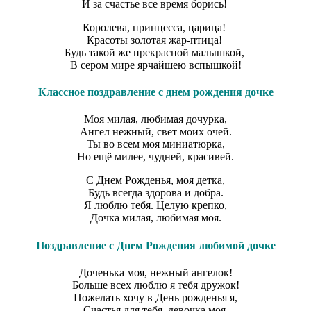
И за счастье все время борись!
Королева, принцесса, царица!
Красоты золотая жар-птица!
Будь такой же прекрасной малышкой,
В сером мире ярчайшею вспышкой!
Классное поздравление с днем рождения дочке
Моя милая, любимая дочурка,
Ангел нежный, свет моих очей.
Ты во всем моя миниатюрка,
Но ещё милее, чудней, красивей.
С Днем Рожденья, моя детка,
Будь всегда здорова и добра.
Я люблю тебя. Целую крепко,
Дочка милая, любимая моя.
Поздравление с Днем Рождения любимой дочке
Доченька моя, нежный ангелок!
Больше всех люблю я тебя дружок!
Пожелать хочу в День рожденья я,
Счастья для тебя, девочка моя.