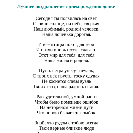
Лучшее поздравление с днем рождения дочке
Сегодня ты появилась на свет,
Словно солнце, на небе, сверкая.
Наш любимый, родной человек,
Наша доченька дорогая.
И все птицы поют для тебя
И стихи вновь поэты слагают
Этот мир для тебя, для тебя
Наша милая и родная.
Пусть ветра унесут печаль,
С твоих век грусть, тоску сдувая.
Не коснется слезы вуаль
Твоих глаз, наша радость святая.
Рассудительной, умной расти
Чтобы было поменьше ошибок
На нетореном жизни пути
Что порою бывает так зыбок.
Знай, что рядом с тобою всегда
Твои верные близкие люди