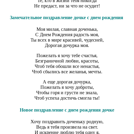
Те, кто в жизни тебя никогда
Не предаст, ни за что не осудит!
Замечательное поздравление дочке с днем рождения
Моя милая, славная доченька,
С Днем Рождения радость моя,
Ты всех в мире красивей, чудесней,
Дорогая дочурка моя.
Пожелать я хочу тебе счастья,
Безграничной любви, красоты,
Чтоб тебя обошли все ненастья,
Чтоб сбылись все желанья, мечты.
А еще дорогая дочурка,
Пожелать я хочу доброты,
Чтобы горя и грусти не знала,
Чтоб успеха достичь смогла ты!
Новое поздравление с днем рождения дочке
Хочу поздравить доченьку родную,
Ведь я тебя произвела на свет.
И искренне люблю тебя одну я,