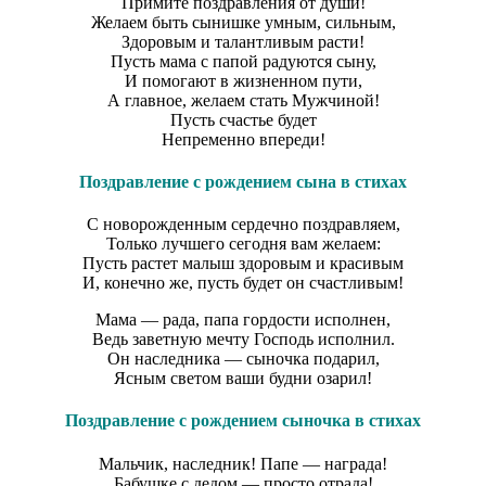
Примите поздравления от души!
Желаем быть сынишке умным, сильным,
Здоровым и талантливым расти!
Пусть мама с папой радуются сыну,
И помогают в жизненном пути,
А главное, желаем стать Мужчиной!
Пусть счастье будет
Непременно впереди!
Поздравление с рождением сына в стихах
С новорожденным сердечно поздравляем,
Только лучшего сегодня вам желаем:
Пусть растет малыш здоровым и красивым
И, конечно же, пусть будет он счастливым!
Мама — рада, папа гордости исполнен,
Ведь заветную мечту Господь исполнил.
Он наследника — сыночка подарил,
Ясным светом ваши будни озарил!
Поздравление с рождением сыночка в стихах
Мальчик, наследник! Папе — награда!
Бабушке с дедом — просто отрада!