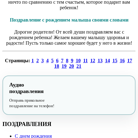
ничто по сравнению с тем счастьем, которое подарит вам
ребенок!
Поздравление с рождением малыша своими словами
Дорогие родители! От всей души поздравляем вас с
рождением ребенка! Желаем вашему малышу здоровья и
радости! Пусть только самое хорошее будет у него в жизни!
Страницы:
1
2
3
4
5
6
7
8
9
10
11
12
13
14
15
16
17
18
19
20
21
Аудио
поздравления
Отправь прикольное
поздравление на телефон!
ПОЗДРАВЛЕНИЯ
С днем рождения