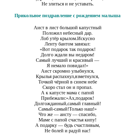
Не злиться и не уставать.
Прикольное поздравление с рождением малыша
Аист в лист большой капустный
Положил небесный дар.
Лоб утёр крылом.Искусно
Ленту бантом завязал:
«Вот подарок так подарок!
Долго ждали вы недаром!
Самый лучший и красивый —
Я немало повидал!»
Аист скромно улыбнулся,
Крылья распахнул,взметнулся,
Точкой чёрной в синем небе
Скоро стал он и пропал.
А к капусте мама с папой
Прибежали:»Ах,подарок!
Долгожданный,самый главный!
Самый-самый!Только наш!»
Что же — аисту — спасибо,
Маме с папой счастья кипу!
А подарку — будь счастливым,
Не болей и радуй нас!