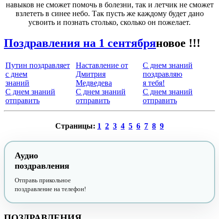
навыков не сможет помочь в болезни, так и летчик не сможет
взлететь в синее небо. Так пусть же каждому будет дано
усвоить и познать столько, сколько он пожелает.
Поздравления на 1 сентября
новое !!!
Путин поздравляет
Наставление от
С днем знаний
с днем
Дмитрия
поздравляю
знаний
Медведева
я тебя!
С днем знаний
С днем знаний
С днем знаний
отправить
отправить
отправить
Страницы:
1
2
3
4
5
6
7
8
9
Аудио
поздравления
Отправь прикольное
поздравление на телефон!
ПОЗДРАВЛЕНИЯ