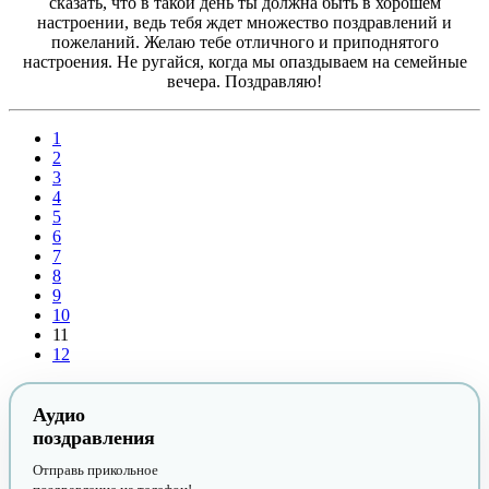
сказать, что в такой день ты должна быть в хорошем
настроении, ведь тебя ждет множество поздравлений и
пожеланий. Желаю тебе отличного и приподнятого
настроения. Не ругайся, когда мы опаздываем на семейные
вечера. Поздравляю!
1
2
3
4
5
6
7
8
9
10
11
12
Аудио
поздравления
Отправь прикольное