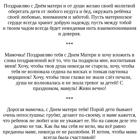
Поздравляю с Днём матери и от души желаю своей молитвой
оберегать дитя от любого недуга и бед, окружать ребёнка
своей любовью, вниманием и заботой. Пусть материнское
сердце всегда хранит добрую надежду, пусть между тобой
и твоим чадом всегда будет невидимая нить взаимопонимания
и доверия.
***
Мамочка! Поздравляю тебя с Днем Матери и хочу вложить в
слова поздравлений всё то, что ты подарила мне, воспитывая
меня! Хочу, чтобы твоя душа никогда не старела, хочу, чтобы
тебя не волновала седина на висках и тонкая паутинка
морщинок! Хочу, чтобы твои глазки не знали слёз печали,
душа не волновалась и не знала тревог за детей! С
праздником, мамуль! Живи вечно!
***
Дорогая мамочка, с Днем матери тебя! Порой дети бывают
очень непослушны: грубят, делают по-своему, и маме кажется,
что ребенок не любит или не уважает ее. Но на самом деле это
далеко не так. Как бы мы себя не вели, мы всё равно
преданны маме, никогда ее не разлюбим. И хотим, чтобы мама
всегда была счастливой!