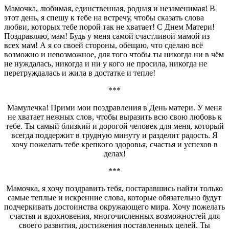
Мамочка, любимая, единственная, родная и незаменимая! В
этот день, я спешу к тебе на встречу, чтобы сказать слова
любви, которых тебе порой так не хватает! С Днем Матери!
Поздравляю, мам! Будь у меня самой счастливой мамой из
всех мам! А я со своей стороны, обещаю, что сделаю всё
возможно и невозможное, для того чтобы ты никогда ни в чём
не нуждалась, никогда и ни у кого не просила, никогда не
перетруждалась и жила в достатке и тепле!
***
Мамулечка! Прими мои поздравления в День матери. У меня
не хватает нежных слов, чтобы выразить всю свою любовь к
тебе. Ты самый близкий и дорогой человек для меня, который
всегда поддержит в трудную минуту и разделит радость. Я
хочу пожелать тебе крепкого здоровья, счастья и успехов в
делах!
***
Мамочка, я хочу поздравить тебя, постаравшись найти только
самые теплые и искренние слова, которые обязательно будут
подчеркивать достоинства окружающего мира. Хочу пожелать
счастья и вдохновения, многочисленных возможностей для
своего развития, достижения поставленных целей. Ты