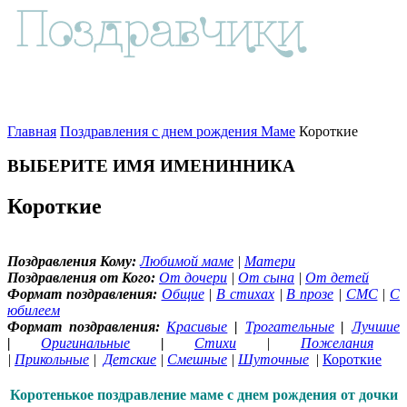
Главная
Поздравления с днем рождения Маме
Короткие
ВЫБЕРИТЕ ИМЯ ИМЕНИННИКА
Короткие
Поздравления Кому:
Любимой маме
|
Матери
Поздравления от Кого:
От дочери
|
От сына
|
От детей
Формат поздравления:
Общие
|
В стихах
|
В прозе
|
СМС
|
С
юбилеем
Формат поздравления:
Красивые
|
Трогательные
|
Лучшие
|
Оригинальные
|
Стихи
|
Пожелания
|
Прикольные
|
Детские
|
Смешные
|
Шуточные
|
Короткие
Коротенькое поздравление маме с днем рождения от дочки