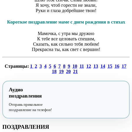
Я хочу, чтоб горести не знали,
Руки и глаза добрейшие твои!
Короткое поздравление маме с днем рождения в стихах
Мамочка, с утра мы дружно
К тебе все целовать спешим,
Сказать, как сильно тебя любим!
Прекрасна ты, как свет с вершин!
Страницы:
1
2
3
4
5
6
7
8
9
10
11
12
13
14
15
16
17
18
19
20
21
Аудио
поздравления
Отправь прикольное
поздравление на телефон!
ПОЗДРАВЛЕНИЯ