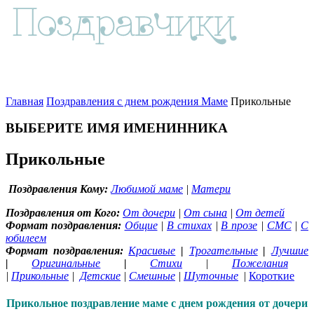
Главная
Поздравления с днем рождения Маме
Прикольные
ВЫБЕРИТЕ ИМЯ ИМЕНИННИКА
Прикольные
Поздравления Кому:
Любимой маме
|
Матери
Поздравления от Кого:
От дочери
|
От сына
|
От детей
Формат поздравления:
Общие
|
В стихах
|
В прозе
|
СМС
|
С
юбилеем
Формат поздравления:
Красивые
|
Трогательные
|
Лучшие
|
Оригинальные
|
Стихи
|
Пожелания
|
Прикольные
|
Детские
|
Смешные
|
Шуточные
|
Короткие
Прикольное поздравление маме с днем рождения от дочери