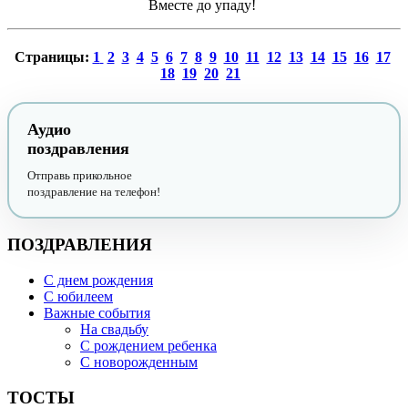
Вместе до упаду!
Страницы:
1
2
3
4
5
6
7
8
9
10
11
12
13
14
15
16
17
18
19
20
21
Аудио
поздравления
Отправь прикольное
поздравление на телефон!
ПОЗДРАВЛЕНИЯ
С днем рождения
С юбилеем
Важные события
На свадьбу
С рождением ребенка
С новорожденным
ТОСТЫ