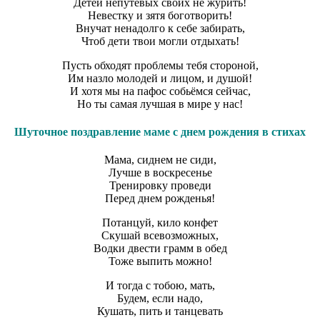
Детей непутёвых своих не журить!
Невестку и зятя боготворить!
Внучат ненадолго к себе забирать,
Чтоб дети твои могли отдыхать!
Пусть обходят проблемы тебя стороной,
Им назло молодей и лицом, и душой!
И хотя мы на пафос собьёмся сейчас,
Но ты самая лучшая в мире у нас!
Шуточное поздравление маме с днем рождения в стихах
Мама, сиднем не сиди,
Лучше в воскресенье
Тренировку проведи
Перед днем рожденья!
Потанцуй, кило конфет
Скушай всевозможных,
Водки двести грамм в обед
Тоже выпить можно!
И тогда с тобою, мать,
Будем, если надо,
Кушать, пить и танцевать