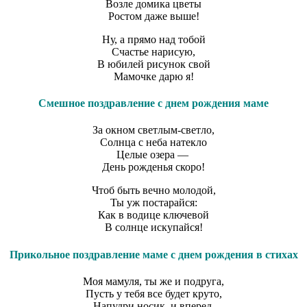
Возле домика цветы
Ростом даже выше!
Ну, а прямо над тобой
Счастье нарисую,
В юбилей рисунок свой
Мамочке дарю я!
Смешное поздравление с днем рождения маме
За окном светлым-светло,
Солнца с неба натекло
Целые озера —
День рожденья скоро!
Чтоб быть вечно молодой,
Ты уж постарайся:
Как в водице ключевой
В солнце искупайся!
Прикольное поздравление маме с днем рождения в стихах
Моя мамуля, ты же и подруга,
Пусть у тебя все будет круто,
Напудри носик, и вперед,