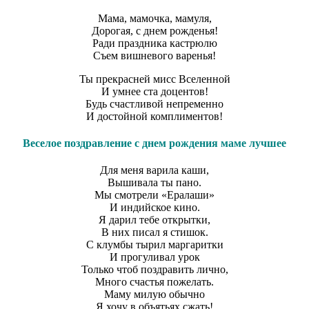
Мама, мамочка, мамуля,
Дорогая, с днем рожденья!
Ради праздника кастрюлю
Съем вишневого варенья!
Ты прекрасней мисс Вселенной
И умнее ста доцентов!
Будь счастливой непременно
И достойной комплиментов!
Веселое поздравление с днем рождения маме лучшее
Для меня варила каши,
Вышивала ты пано.
Мы смотрели «Ералаши»
И индийское кино.
Я дарил тебе открытки,
В них писал я стишок.
С клумбы тырил маргаритки
И прогуливал урок
Только чтоб поздравить лично,
Много счастья пожелать.
Маму милую обычно
Я хочу в объятьях сжать!