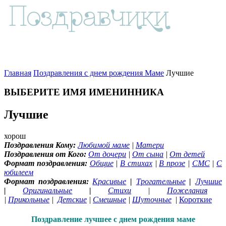
Главная
Поздравления с днем рождения Маме
Лучшие
ВЫБЕРИТЕ ИМЯ ИМЕНИННИКА
Лучшие
хорош
Поздравления Кому:
Любимой маме
|
Матери
Поздравления от Кого:
От дочери
|
От сына
|
От детей
Формат поздравления:
Общие
|
В стихах
|
В прозе
|
СМС
|
С
юбилеем
Формат поздравления:
Красивые
|
Трогательные
|
Лучшие
|
Оригинальные
|
Стихи
|
Пожелания
|
Прикольные
|
Детские
|
Смешные
|
Шуточные
|
Короткие
Поздравление лучшее с днем рождения маме