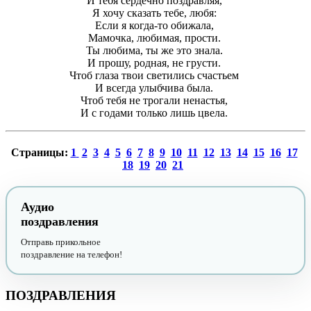
И тебя сердечно поздравляя,
Я хочу сказать тебе, любя:
Если я когда-то обижала,
Мамочка, любимая, прости.
Ты любима, ты же это знала.
И прошу, родная, не грусти.
Чтоб глаза твои светились счастьем
И всегда улыбчива была.
Чтоб тебя не трогали ненастья,
И с годами только лишь цвела.
Страницы:
1
2
3
4
5
6
7
8
9
10
11
12
13
14
15
16
17
18
19
20
21
Аудио
поздравления
Отправь прикольное
поздравление на телефон!
ПОЗДРАВЛЕНИЯ