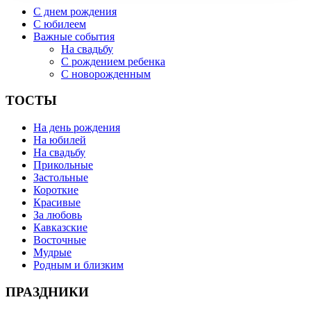
С днем рождения
С юбилеем
Важные события
На свадьбу
С рождением ребенка
С новорожденным
ТОСТЫ
На день рождения
На юбилей
На свадьбу
Прикольные
Застольные
Короткие
Красивые
За любовь
Кавказские
Восточные
Мудрые
Родным и близким
ПРАЗДНИКИ