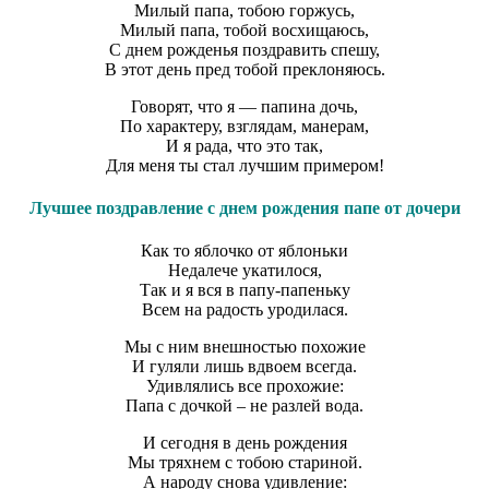
Милый папа, тобою горжусь,
Милый папа, тобой восхищаюсь,
С днем рожденья поздравить спешу,
В этот день пред тобой преклоняюсь.
Говорят, что я — папина дочь,
По характеру, взглядам, манерам,
И я рада, что это так,
Для меня ты стал лучшим примером!
Лучшее поздравление с днем рождения папе от дочери
Как то яблочко от яблоньки
Недалече укатилося,
Так и я вся в папу-папеньку
Всем на радость уродилася.
Мы с ним внешностью похожие
И гуляли лишь вдвоем всегда.
Удивлялись все прохожие:
Папа с дочкой – не разлей вода.
И сегодня в день рождения
Мы тряхнем с тобою стариной.
А народу снова удивление: