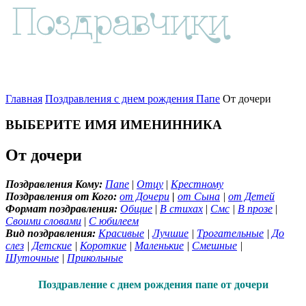
Главная
Поздравления с днем рождения Папе
От дочери
ВЫБЕРИТЕ ИМЯ ИМЕНИННИКА
От дочери
Поздравления Кому:
Папе
|
Отцу
|
Крестному
Поздравления от Кого:
от Дочери
|
от Сына
|
от Детей
Формат поздравления:
Общие
|
В стихах
|
Смс
|
В прозе
|
Своими словами
|
С юбилеем
Вид поздравления:
Красивые
|
Лучшие
|
Трогательные
|
До
слез
|
Детские
|
Короткие
|
Маленькие
|
Смешные
|
Шуточные
|
Прикольные
Поздравление с днем рождения папе от дочери