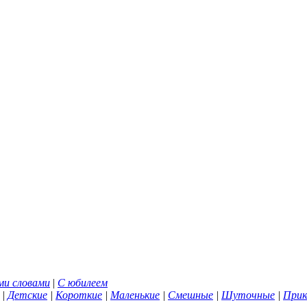
ми словами
|
С юбилеем
|
Детские
|
Короткие
|
Маленькие
|
Смешные
|
Шуточные
|
Прик