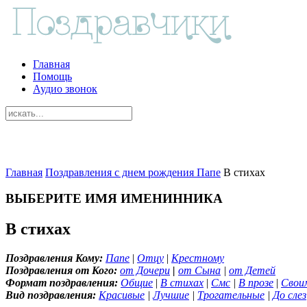
Главная
Помощь
Аудио звонок
Главная
Поздравления с днем рождения Папе
В стихах
ВЫБЕРИТЕ ИМЯ ИМЕНИННИКА
В стихах
Поздравления Кому:
Папе
|
Отцу
|
Крестному
Поздравления от Кого:
от Дочери
|
от Сына
|
от Детей
Формат поздравления:
Общие
|
В стихах
|
Смс
|
В прозе
|
Свои
Вид поздравления:
Красивые
|
Лучшие
|
Трогательные
|
До слез