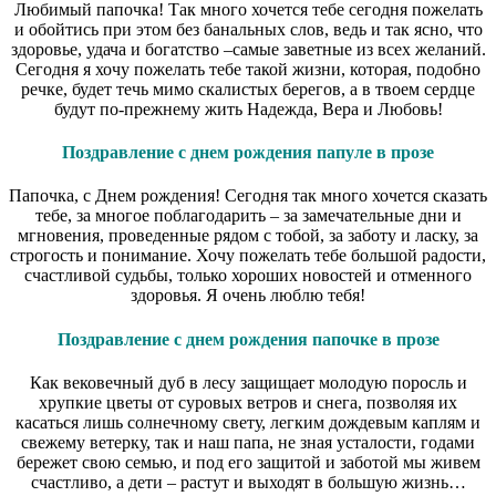
Любимый папочка! Так много хочется тебе сегодня пожелать
и обойтись при этом без банальных слов, ведь и так ясно, что
здоровье, удача и богатство –самые заветные из всех желаний.
Сегодня я хочу пожелать тебе такой жизни, которая, подобно
речке, будет течь мимо скалистых берегов, а в твоем сердце
будут по-прежнему жить Надежда, Вера и Любовь!
Поздравление с днем рождения папуле в прозе
Папочка, с Днем рождения! Сегодня так много хочется сказать
тебе, за многое поблагодарить – за замечательные дни и
мгновения, проведенные рядом с тобой, за заботу и ласку, за
строгость и понимание. Хочу пожелать тебе большой радости,
счастливой судьбы, только хороших новостей и отменного
здоровья. Я очень люблю тебя!
Поздравление с днем рождения папочке в прозе
Как вековечный дуб в лесу защищает молодую поросль и
хрупкие цветы от суровых ветров и снега, позволяя их
касаться лишь солнечному свету, легким дождевым каплям и
свежему ветерку, так и наш папа, не зная усталости, годами
бережет свою семью, и под его защитой и заботой мы живем
счастливо, а дети – растут и выходят в большую жизнь…