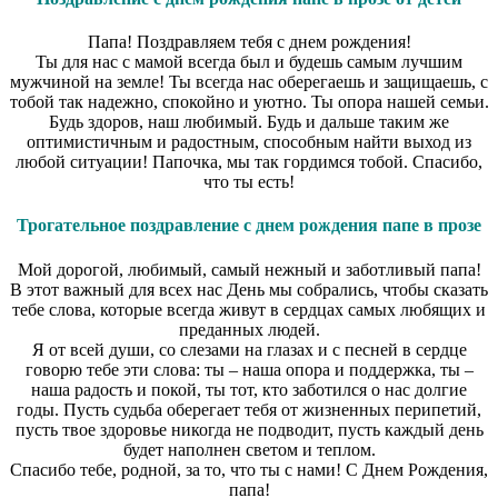
Папа! Поздравляем тебя с днем рождения!
Ты для нас с мамой всегда был и будешь самым лучшим
мужчиной на земле! Ты всегда нас оберегаешь и защищаешь, с
тобой так надежно, спокойно и уютно. Ты опора нашей семьи.
Будь здоров, наш любимый. Будь и дальше таким же
оптимистичным и радостным, способным найти выход из
любой ситуации! Папочка, мы так гордимся тобой. Спасибо,
что ты есть!
Трогательное поздравление с днем рождения папе в прозе
Мой дорогой, любимый, самый нежный и заботливый папа!
В этот важный для всех нас День мы собрались, чтобы сказать
тебе слова, которые всегда живут в сердцах самых любящих и
преданных людей.
Я от всей души, со слезами на глазах и с песней в сердце
говорю тебе эти слова: ты – наша опора и поддержка, ты –
наша радость и покой, ты тот, кто заботился о нас долгие
годы. Пусть судьба оберегает тебя от жизненных перипетий,
пусть твое здоровье никогда не подводит, пусть каждый день
будет наполнен светом и теплом.
Спасибо тебе, родной, за то, что ты с нами! С Днем Рождения,
папа!