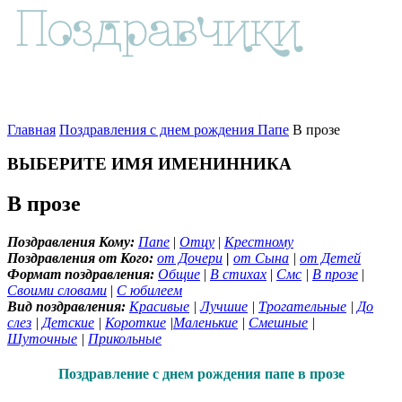
Главная
Поздравления с днем рождения Папе
В прозе
ВЫБЕРИТЕ ИМЯ ИМЕНИННИКА
В прозе
Поздравления Кому:
Папе
|
Отцу
|
Крестному
Поздравления от Кого:
от Дочери
|
от Сына
|
от Детей
Формат поздравления:
Общие
|
В стихах
|
Смс
|
В прозе
|
Своими словами
|
С юбилеем
Вид поздравления:
Красивые
|
Лучшие
|
Трогательные
|
До
слез
|
Детские
|
Короткие
|
Маленькие
|
Смешные
|
Шуточные
|
Прикольные
Поздравление с днем рождения папе в прозе