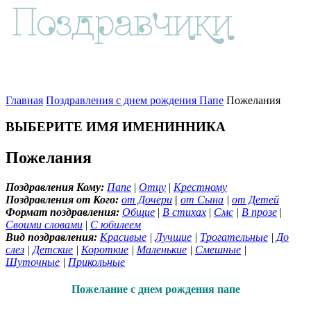
Главная
Поздравления с днем рождения Папе
Пожелания
ВЫБЕРИТЕ ИМЯ ИМЕНИННИКА
Пожелания
Поздравления Кому:
Папе
|
Отцу
|
Крестному
Поздравления от Кого:
от Дочери
|
от Сына
|
от Детей
Формат поздравления:
Общие
|
В стихах
|
Смс
|
В прозе
|
Своими словами
|
С юбилеем
Вид поздравления:
Красивые
|
Лучшие
|
Трогательные
|
До
слез
|
Детские
|
Короткие
|
Маленькие
|
Смешные
|
Шуточные
|
Прикольные
Пожелание с днем рождения папе