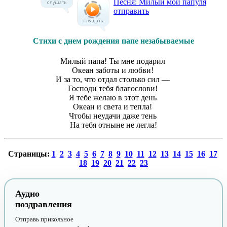
Песня: Милый мой папуля
отправить
Стихи с днем рождения папе незабываемые
Милый папа! Ты мне подарил
Океан заботы и любви!
И за то, что отдал столько сил —
Господи тебя благослови!
Я тебе желаю в этот день
Океан и света и тепла!
Чтобы неудачи даже тень
На тебя отныне не легла!
Страницы:
1
2
3
4
5
6
7
8
9
10
11
12
13
14
15
16
17
18
19
20
21
22
23
Аудио
поздравления
Отправь прикольное