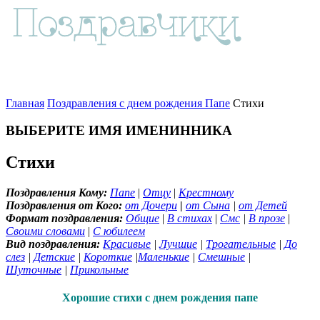
Главная
Поздравления с днем рождения Папе
Стихи
ВЫБЕРИТЕ ИМЯ ИМЕНИННИКА
Стихи
Поздравления Кому:
Папе
|
Отцу
|
Крестному
Поздравления от Кого:
от Дочери
|
от Сына
|
от Детей
Формат поздравления:
Общие
|
В стихах
|
Смс
|
В прозе
|
Своими словами
|
С юбилеем
Вид поздравления:
Красивые
|
Лучшие
|
Трогательные
|
До
слез
|
Детские
|
Короткие
|
Маленькие
|
Смешные
|
Шуточные
|
Прикольные
Хорошие стихи с днем рождения папе